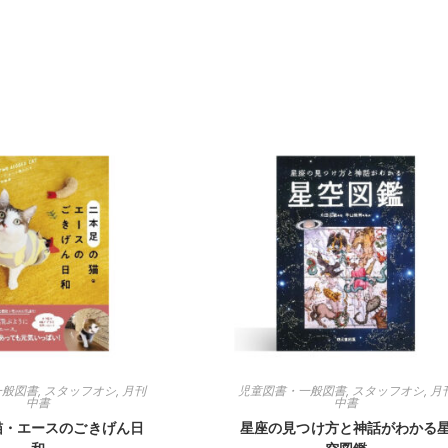
一般図書
,
スタッフオシ
,
月刊
児童図書・一般図書
,
スタッフオシ
,
月
中書
中書
猫・エースのごきげん日
星座の見つけ方と神話がわかる