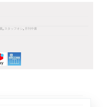
書
,
スタッフオシ
,
月刊中書