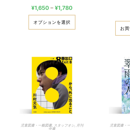
¥
1,650
–
¥
1,780
オプションを選択
お買
児童図書・一般図書
,
スタッフオシ
,
月刊
児童図書・
中書