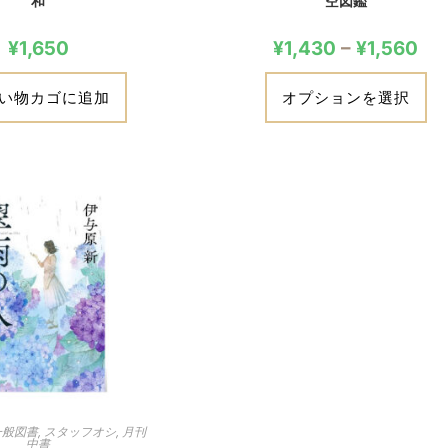
和
空図鑑
¥
1,650
¥
1,430
–
¥
1,560
い物カゴに追加
オプションを選択
一般図書
,
スタッフオシ
,
月刊
中書