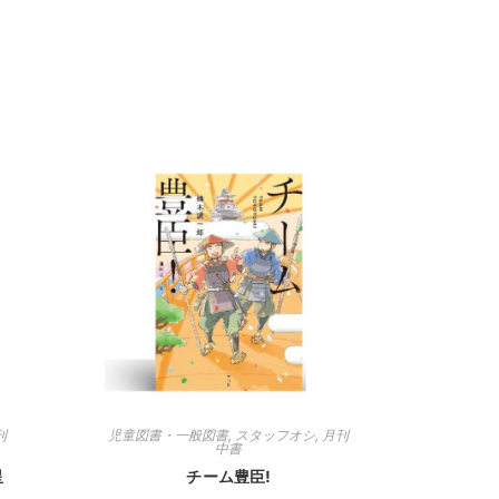
刊
児童図書・一般図書
,
スタッフオシ
,
月刊
中書
星
チーム豊臣!