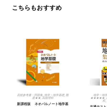
こちらもおすすめ
高校参考書・問題集
,
地学・地学基礎
,
難
地学・地
度★★
,
高校理科
★★★★★
,
科
,
新課程版 ネオパルノート地学基
共通テスト