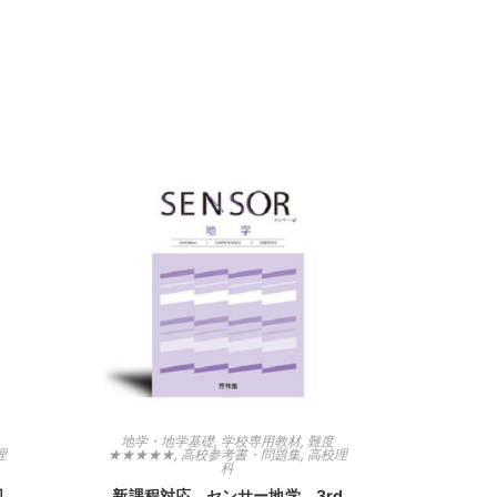
地学・地学基礎
,
学校専用教材
,
難度
理
★★★★★
,
高校参考書・問題集
,
高校理
科
図
新課程対応 センサー地学 3rd