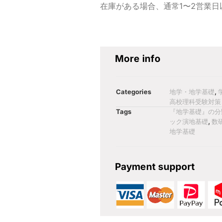
在庫がある場合、通常1〜2営業
More info
Categories
地学・地学基礎
,
高校理科受験対策
Tags
『地学基礎』の分
ック演地基礎
,
数
地学基礎
Payment support