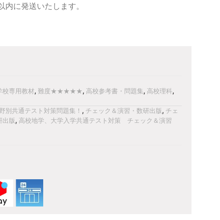
日以内に発送いたします。
学校専用教材
,
難度★★★★★
,
高校参考書・問題集
,
高校理科
,
野別共通テスト対策問題集！
,
チェック＆演習・数研出版
,
チェ
研出版
,
高校地学、大学入学共通テスト対策 チェック＆演習