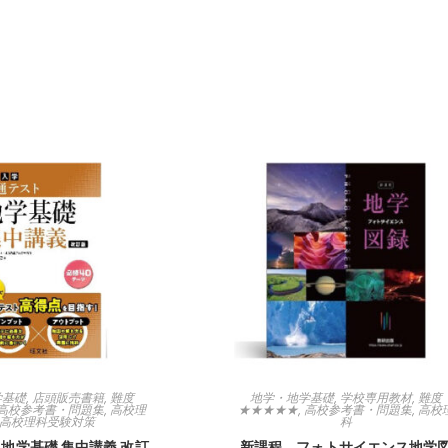
学基礎
,
店頭販売書籍
,
難度
地学・地学基礎
,
学校専用教材
,
難度
高校参考書・問題集
,
高校理
★★★★★
,
高校参考書・問題集
,
高校
高校理科受験対策
科
 地学基礎 集中講義 改訂
新課程 フォトサイエンス地学