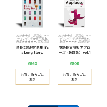
高校参考書・問題集
,
リー
高校参考書・問題集
,
リー
ディング
,
学校専用教材
,
ディング
,
学校専用教材
,
難度★★★★★
,
高校英語
難度★★★★
,
高校英語
超長文読解問題集 It’s
英語長文演習 アプロ
a Long Story.
ーズ〈改訂版〉 vol.1
¥
660
¥
809
お買い物カゴに
お買い物カゴに
追加
追加