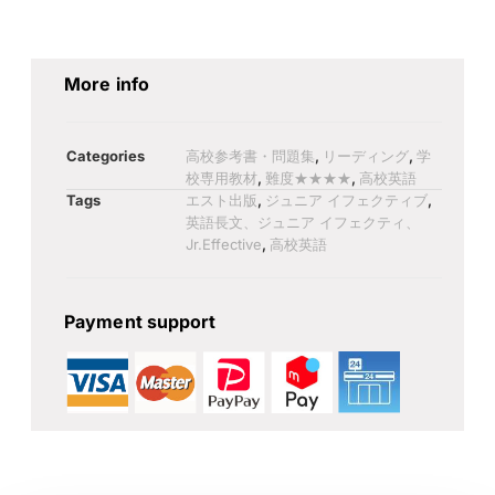
More info
Categories
高校参考書・問題集
,
リーディング
,
学
校専用教材
,
難度★★★★
,
高校英語
Tags
エスト出版
,
ジュニア イフェクティブ
,
英語長文、ジュニア イフェクティ、
Jr.Effective
,
高校英語
Payment support