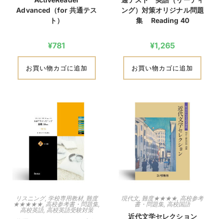
Advanced（for 共通テス
ング）対策オリジナル問題
ト）
集 Reading 40
¥
781
¥
1,265
お買い物カゴに追加
お買い物カゴに追加
リスニング
,
学校専用教材
,
難度
現代文
,
難度★★★★
,
高校参考
★★★★★
,
高校参考書・問題集
,
書・問題集
,
高校国語
高校英語
,
高校英語受験対策
近代文学セレクション