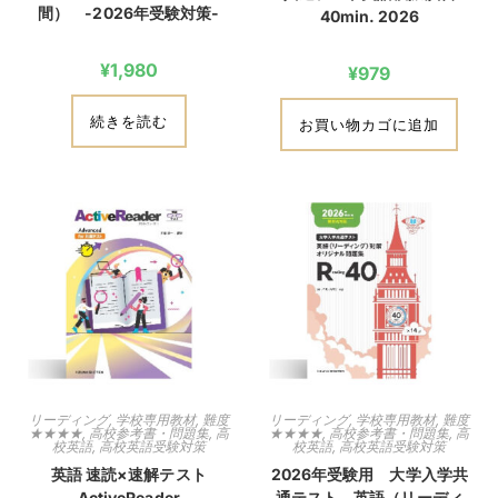
間） -2026年受験対策-
40min. 2026
¥
1,980
¥
979
続きを読む
お買い物カゴに追加
リーディング
,
学校専用教材
,
難度
リーディング
,
学校専用教材
,
難度
★★★★
,
高校参考書・問題集
,
高
★★★★
,
高校参考書・問題集
,
高
校英語
,
高校英語受験対策
校英語
,
高校英語受験対策
英語 速読×速解テスト
2026年受験用 大学入学共
ActiveReader
通テスト 英語（リーディ