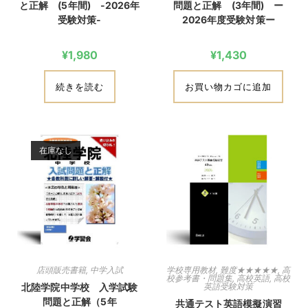
と正解 (5年間) -2026年
問題と正解 (3年間) ー
受験対策-
2026年度受験対策ー
¥
1,980
¥
1,430
続きを読む
お買い物カゴに追加
在庫なし
店頭販売書籍
,
中学入試
学校専用教材
,
難度★★★★★
,
高
校参考書・問題集
,
高校英語
,
高校
北陸学院中学校 入学試験
英語受験対策
問題と正解（5年
共通テスト英語模擬演習