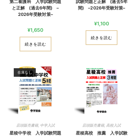
第二看護科 入学試験問題
試験問題と正解 (過去5年
と正解 (過去6年間) –
間) –2026年受験対策–
2026年受験対策–
¥
1,100
¥
1,650
続きを読む
続きを読む
在庫なし
店頭販売書籍
,
中学入試
店頭販売書籍
,
高校入試
星稜中学校 入学試験問題
星稜高校 推薦 入学試験