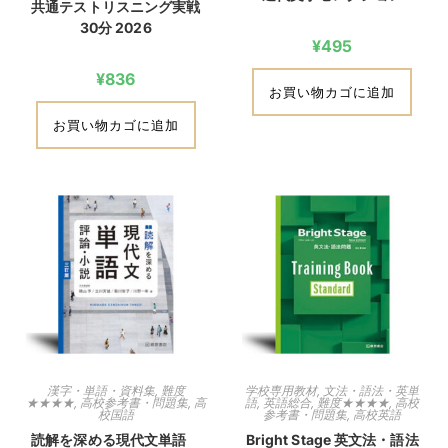
共通テストリスニング実戦
30分 2026
¥
495
¥
836
お買い物カゴに追加
お買い物カゴに追加
漢字・単語・資料集
,
難度
学校専用教材
,
文法・語法・英単
★★★★
,
高校参考書・問題集
,
高
語
,
英語総合
,
難度★★★★
,
高校
校国語
参考書・問題集
,
高校英語
読解を深める現代文単語
Bright Stage 英文法・語法