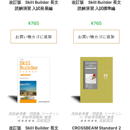
改訂版 Skill Builder 長文
改訂版 Skill Builder 長文
読解演習 入試発展編
読解演習 入試標準編
¥
765
¥
765
お買い物カゴに追加
お買い物カゴに追加
高校参考書・問題集
,
リーディン
高校参考書・問題集
,
リーディン
グ
,
学校専用教材
,
難度
グ
,
学校専用教材
,
難度
★★★★★
,
高校英語
★★★★★
,
高校英語
改訂版 Skill Builder 長文
CROSSBEAM Standard 2