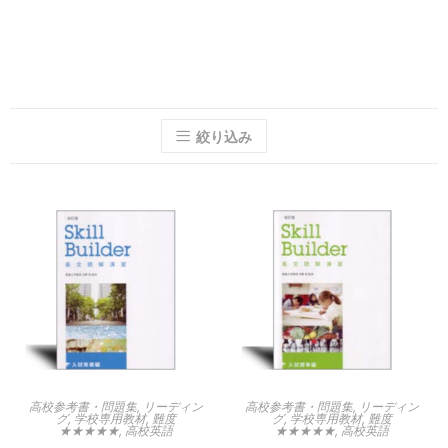
絞り込み
高校参考書・問題集
,
リーディン
高校参考書・問題集
,
リーディン
グ
,
学校専用教材
,
難度
グ
,
学校専用教材
,
難度
★★★★★
,
高校英語
★★★★★
,
高校英語