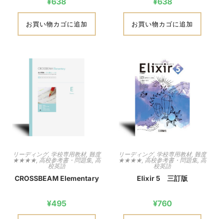
¥
638
¥
638
お買い物カゴに追加
お買い物カゴに追加
リーディング
,
学校専用教材
,
難度
リーディング
,
学校専用教材
,
難度
★★★★
,
高校参考書・問題集
,
高
★★★★
,
高校参考書・問題集
,
高
校英語
校英語
CROSSBEAM Elementary
Elixir 5 三訂版
¥
495
¥
760