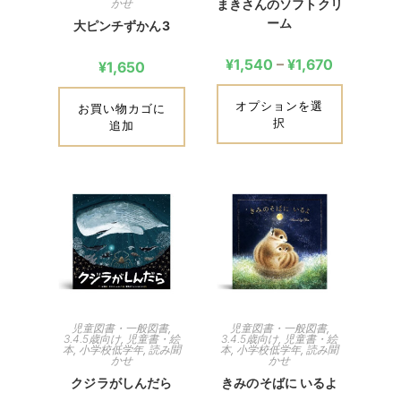
かせ
まきさんのソフトクリ
ーム
大ピンチずかん3
¥
1,540
–
¥
1,670
¥
1,650
オプションを選
お買い物カゴに
択
追加
児童図書・一般図書
,
児童図書・一般図書
,
3.4.5歳向け
,
児童書・絵
3.4.5歳向け
,
児童書・絵
本
,
小学校低学年
,
読み聞
本
,
小学校低学年
,
読み聞
かせ
かせ
クジラがしんだら
きみのそばに いるよ