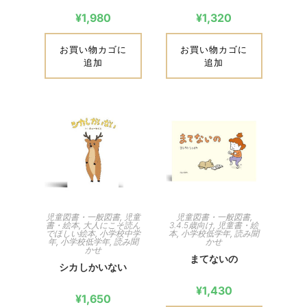
¥
1,980
¥
1,320
お買い物カゴに
お買い物カゴに
追加
追加
児童図書・一般図書
,
児童
児童図書・一般図書
,
書・絵本
,
大人にこそ読ん
3.4.5歳向け
,
児童書・絵
でほしい絵本
,
小学校中学
本
,
小学校低学年
,
読み聞
年
,
小学校低学年
,
読み聞
かせ
かせ
まてないの
シカしかいない
¥
1,430
¥
1,650