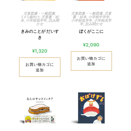
児童図書・一般図書
,
児童図書・一般図書
,
児童
3.4.5歳向け
,
児童書・絵
書・絵本
,
小学校中学年
,
本
,
小学校低学年
,
読み聞
小学校低学年
,
小学校高学
かせ
年
,
読み聞かせ
きみのことが だいす
ぼくがここに
き
¥
2,090
¥
1,320
お買い物カゴに
追加
お買い物カゴに
追加