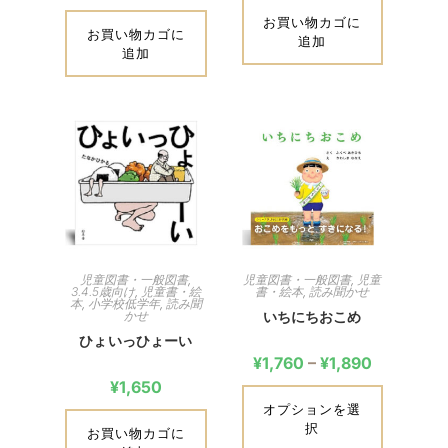
お買い物カゴに
お買い物カゴに
追加
追加
児童図書・一般図書
,
児童図書・一般図書
,
児童
3.4.5歳向け
,
児童書・絵
書・絵本
,
読み聞かせ
本
,
小学校低学年
,
読み聞
かせ
いちにちおこめ
ひょいっひょーい
¥
1,760
–
¥
1,890
¥
1,650
オプションを選
択
お買い物カゴに