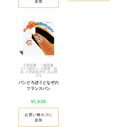
追加
児童図書・一般図書
,
3.4.5歳向け
,
児童書・絵
本
,
小学校低学年
,
読み聞
かせ
パンどろぼうとなぞの
フランスパン
¥
1,430
お買い物カゴに
追加